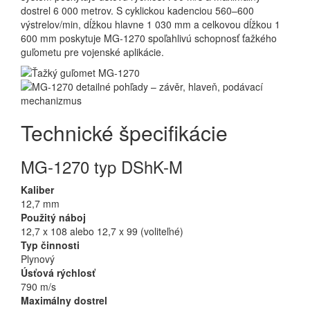
dostrel 6 000 metrov. S cyklickou kadenciou 560–600
výstrelov/min, dĺžkou hlavne 1 030 mm a celkovou dĺžkou 1
600 mm poskytuje MG-1270 spoľahlivú schopnosť ťažkého
guľometu pre vojenské aplikácie.
Technické špecifikácie
MG-1270 typ DShK-M
Kaliber
12,7 mm
Použitý náboj
12,7 x 108 alebo 12,7 x 99 (voliteľné)
Typ činnosti
Plynový
Úsťová rýchlosť
790 m/s
Maximálny dostrel