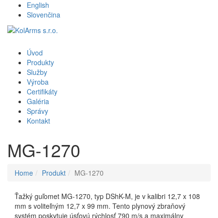
English
Slovenčina
Úvod
Produkty
Služby
Výroba
Certifikáty
Galéria
Správy
Kontakt
MG-1270
Home
Produkt
MG-1270
Ťažký guľomet MG-1270, typ DShK-M, je v kalibri 12,7 x 108
mm s voliteľným 12,7 x 99 mm. Tento plynový zbraňový
systém poskytuje úsťovú rýchlosť 790 m/s a maximálny