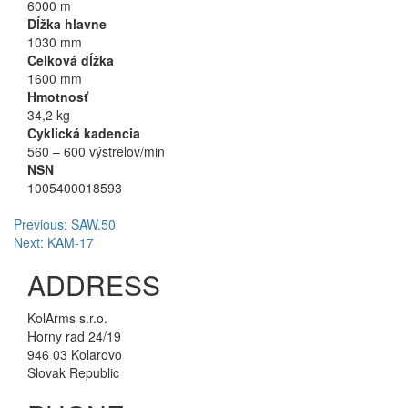
6000 m
Dĺžka hlavne
1030 mm
Celková dĺžka
1600 mm
Hmotnosť
34,2 kg
Cyklická kadencia
560 – 600 výstrelov/min
NSN
1005400018593
Navigácia
Previous:
SAW.50
Next:
KAM-17
v
ADDRESS
článku
KolArms s.r.o.
Horny rad 24/19
946 03 Kolarovo
Slovak Republic