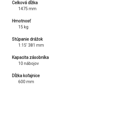
Celková dĺžka
1475 mm
Hmotnosť
15 kg
Stúpanie drážok
1:15′ 381 mm
Kapacita zásobníka
10 nábojov
Dĺžka koľajnice
600 mm
ADDRESS