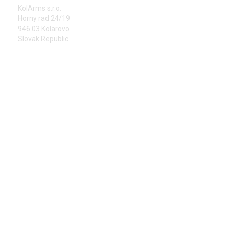
KolArms s.r.o.
Horny rad 24/19
946 03 Kolarovo
Slovak Republic
PHONE
+421 905 323 313
E-MAIL
info@kolarms.sk