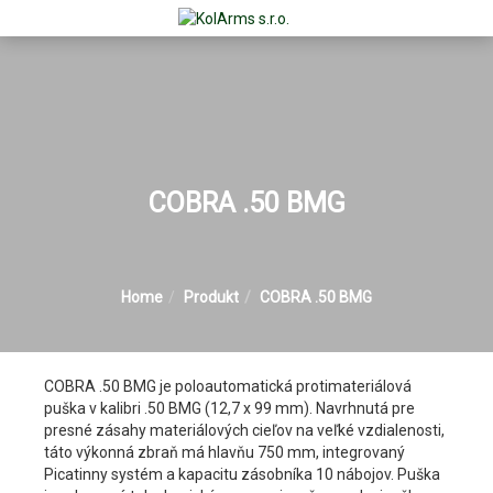
COBRA .50 BMG
Home
Produkt
COBRA .50 BMG
COBRA .50 BMG je poloautomatická protimateriálová
puška v kalibri .50 BMG (12,7 x 99 mm). Navrhnutá pre
presné zásahy materiálových cieľov na veľké vzdialenosti,
táto výkonná zbraň má hlavňu 750 mm, integrovaný
Picatinny systém a kapacitu zásobníka 10 nábojov. Puška