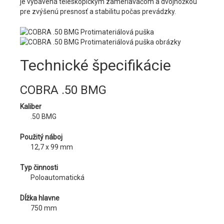
je vybavená teleskopickým zameriavačom a dvojnožkou
pre zvýšenú presnosť a stabilitu počas prevádzky.
Technické špecifikácie
COBRA .50 BMG
Kaliber
.50 BMG
Použitý náboj
12,7 x 99 mm
Typ činnosti
Poloautomatická
Dĺžka hlavne
750 mm